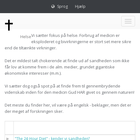
Sprog
Hjælp
Toggl
Vi sætter fokus på helse. Forbrug af medicin er
Helse
naviga
eksploderet og bivirkningerne er stort set mere sikre
end de tiltænkte virkninger.
Det er mildest talt chokerende at finde ud af sandheden som ikke
får lov at komme frem i de alm. medier, grundet gigantiske
økonomiske interesser (m.m.).
Vi sætter dog også spot på at finde frem til gennembrydende
videnskab inden for den medicin Gud HAR givet os gennem naturen!
Det meste du finder her, vil være på engelsk - beklager, men det er
der meget af forskningen sker.
Titel
"The 24-Hour Diet" - kender vi sandheden?