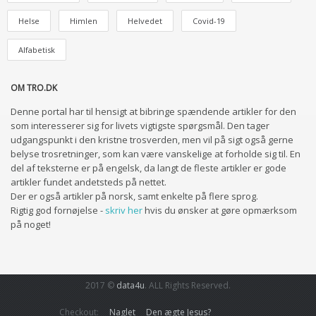
Helse
Himlen
Helvedet
Covid-19
Alfabetisk
OM TRO.DK
Denne portal har til hensigt at bibringe spændende artikler for den
som interesserer sig for livets vigtigste spørgsmål. Den tager
udgangspunkt i den kristne trosverden, men vil på sigt også gerne
belyse trosretninger, som kan være vanskelige at forholde sig til. En
del af teksterne er på engelsk, da langt de fleste artikler er gode
artikler fundet andetsteds på nettet.
Der er også artikler på norsk, samt enkelte på flere sprog.
Rigtig god fornøjelse -
skriv her
hvis du ønsker at gøre opmærksom
på noget!
2017 ©
data4u
. ALL Rights Reserved.
Checkout:
Naglet
Den ægte Jesus?