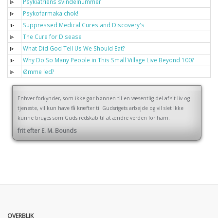
Psykiatriens svindelnummer
Psykofarmaka chok!
Suppressed Medical Cures and Discovery's
The Cure for Disease
What Did God Tell Us We Should Eat?
Why Do So Many People in This Small Village Live Beyond 100?
Ømme led?
Enhver forkynder, som ikke gør bønnen til en væsentlig del af sit liv og
tjeneste, vil kun have få kræfter til Gudsrigets arbejde og vil slet ikke
kunne bruges som Guds redskab til at ændre verden for ham.
frit efter E. M. Bounds
OVERBLIK