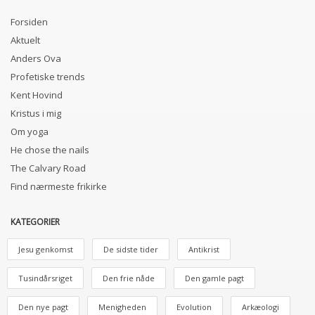
Forsiden
Aktuelt
Anders Ova
Profetiske trends
Kent Hovind
Kristus i mig
Om yoga
He chose the nails
The Calvary Road
Find nærmeste frikirke
KATEGORIER
Jesu genkomst
De sidste tider
Antikrist
Tusindårsriget
Den frie nåde
Den gamle pagt
Den nye pagt
Menigheden
Evolution
Arkæologi