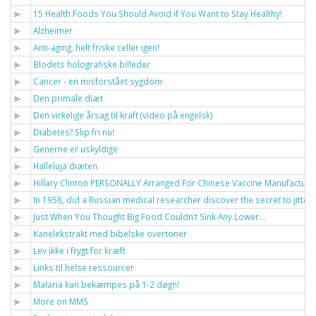
15 Health Foods You Should Avoid if You Want to Stay Healthy!
Alzheimer
Anti-aging, helt friske celler igen!
Blodets holografiske billeder
Cancer - en misforstået sygdom
Den primale diæt
Den virkelige årsag til kraft (video på engelsk)
Diabetes? Slip fri nu!
Generne er uskyldige
Halleluja diæten
Hillary Clinton PERSONALLY Arranged For Chinese Vaccine Manufacturer
In 1958, did a Russian medical researcher discover the secret to jitt
Just When You Thought Big Food Couldn’t Sink Any Lower…
Kanelekstrakt med bibelske overtoner
Lev ikke i frygt for kræft
Links til helse ressourcer
Malaria kan bekæmpes på 1-2 døgn!
More on MMS