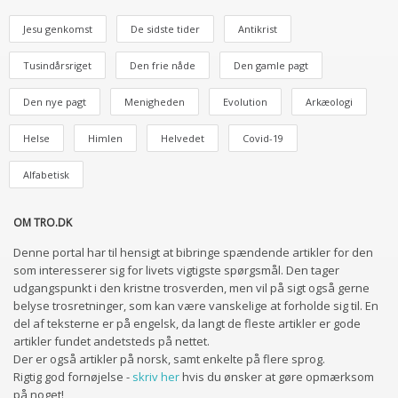
Jesu genkomst
De sidste tider
Antikrist
Tusindårsriget
Den frie nåde
Den gamle pagt
Den nye pagt
Menigheden
Evolution
Arkæologi
Helse
Himlen
Helvedet
Covid-19
Alfabetisk
OM TRO.DK
Denne portal har til hensigt at bibringe spændende artikler for den
som interesserer sig for livets vigtigste spørgsmål. Den tager
udgangspunkt i den kristne trosverden, men vil på sigt også gerne
belyse trosretninger, som kan være vanskelige at forholde sig til. En
del af teksterne er på engelsk, da langt de fleste artikler er gode
artikler fundet andetsteds på nettet.
Der er også artikler på norsk, samt enkelte på flere sprog.
Rigtig god fornøjelse -
skriv her
hvis du ønsker at gøre opmærksom
på noget!