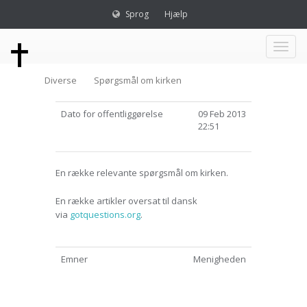
Sprog
Hjælp
Toggl
Diverse
Spørgsmål om kirken
naviga
Dato for offentliggørelse
09 Feb 2013
22:51
En række relevante spørgsmål om kirken.
En række artikler oversat til dansk
via
gotquestions.org
.
Emner
Menigheden